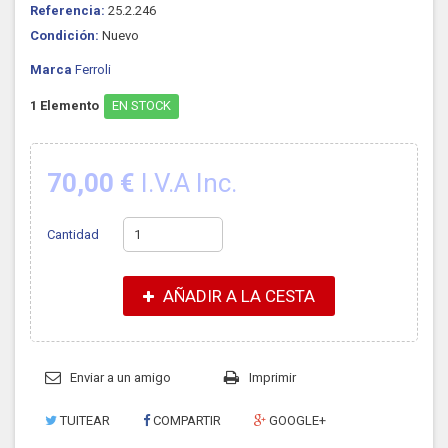
Referencia:
25.2.246
Condición:
Nuevo
Marca
Ferroli
1
Elemento
EN STOCK
70,00 €
I.V.A Inc.
Cantidad
AÑADIR A LA CESTA
Enviar a un amigo
Imprimir
TUITEAR
COMPARTIR
GOOGLE+