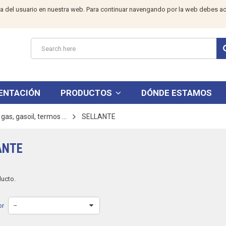
a del usuario en nuestra web. Para continuar navengando por la web debes ac
ENTACIÓN
PRODUCTOS
DÓNDE ESTAMOS
as, gasoil, termos ...
SELLANTE
ANTE
ducto.
or
--