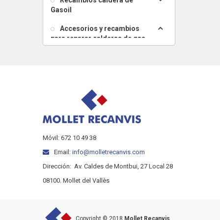
Recambios caldera de
Gasoil
Accesorios y recambios
para reparar calderas de gas,
gasoil, termos ...
RACOR
TAPA
TAPON
TUBO
ANILLO
SELLANTE
Móvil: 672 10 49 38
GUARNICION
GRASA
Email:
info@molletrecanvis.com
MUELLE
Dirección:
Av. Caldes de Montbui, 27 Local 28
CABLE
08100. Mollet del Vallès
GRUPO
VASO
VALVULA RETENCIÓN
Copyright © 2018
Mollet Recanvis