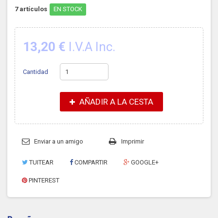
7
artículos
EN STOCK
13,20 €
I.V.A Inc.
Cantidad
AÑADIR A LA CESTA
Enviar a un amigo
Imprimir
TUITEAR
COMPARTIR
GOOGLE+
PINTEREST