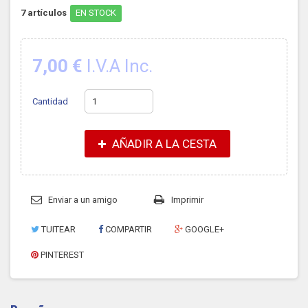
7
artículos
EN STOCK
7,00 €
I.V.A Inc.
Cantidad
AÑADIR A LA CESTA
Enviar a un amigo
Imprimir
TUITEAR
COMPARTIR
GOOGLE+
PINTEREST