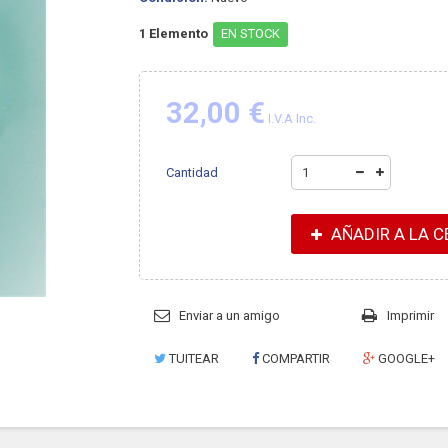
1
Elemento
EN STOCK
32,00 €
I.V.A Inc.
Cantidad
AÑADIR A LA C
Enviar a un amigo
Imprimir
TUITEAR
COMPARTIR
GOOGLE+