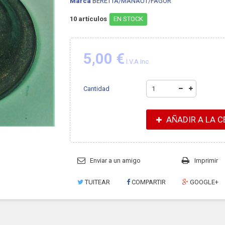
Marca
BERETTA/MANAUT/FAGOR
10
artículos
EN STOCK
5,00 €
I.V.A Inc.
Cantidad
AÑADIR A LA C
Enviar a un amigo
Imprimir
TUITEAR
COMPARTIR
GOOGLE+