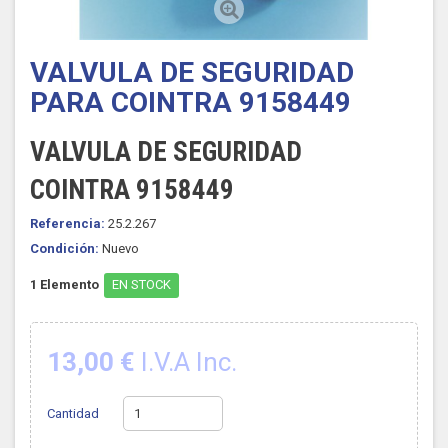
VALVULA DE SEGURIDAD
PARA COINTRA 9158449
VALVULA DE SEGURIDAD
COINTRA 9158449
Referencia:
25.2.267
Condición:
Nuevo
1
Elemento
EN STOCK
13,00 €
I.V.A Inc.
Cantidad