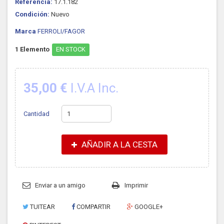
Referencia:
17.1.182
Condición:
Nuevo
Marca
FERROLI/FAGOR
1
Elemento
EN STOCK
35,00 €
I.V.A Inc.
Cantidad
AÑADIR A LA CESTA
Enviar a un amigo
Imprimir
TUITEAR
COMPARTIR
GOOGLE+