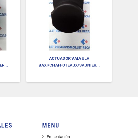
ACTUADOR VALVULA
MOTOR
R...
BAXI/CHAFFOTEAUX/SAUNIER...
ALES
MENU
Presentación