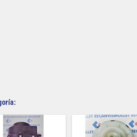
goría: