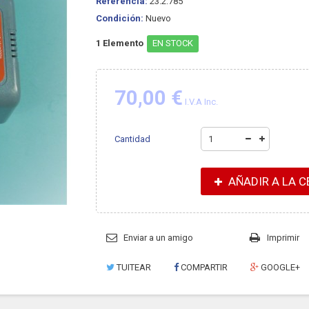
Referencia:
23.2.785
Condición:
Nuevo
1
Elemento
EN STOCK
70,00 €
I.V.A Inc.
Cantidad
AÑADIR A LA C
Enviar a un amigo
Imprimir
TUITEAR
COMPARTIR
GOOGLE+