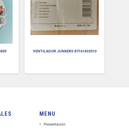
5830
VENTILADOR JUNKERS 87161432010
VENT
ALES
MENU
Presentación