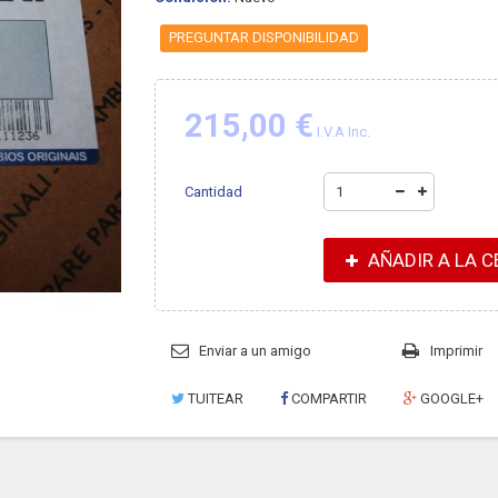
PREGUNTAR DISPONIBILIDAD
215,00 €
I.V.A Inc.
Cantidad
AÑADIR A LA C
Enviar a un amigo
Imprimir
TUITEAR
COMPARTIR
GOOGLE+