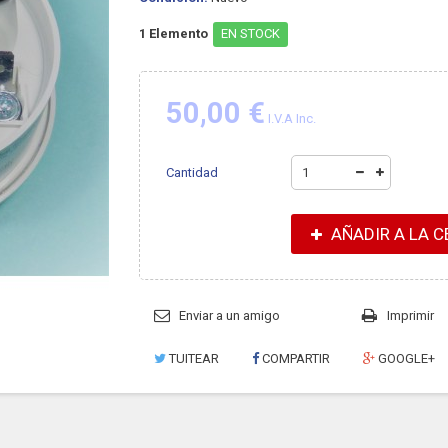
1
Elemento
EN STOCK
50,00 €
I.V.A Inc.
Cantidad
AÑADIR A LA C
Enviar a un amigo
Imprimir
TUITEAR
COMPARTIR
GOOGLE+