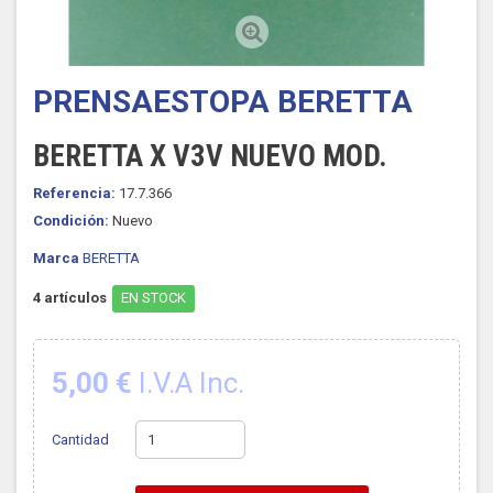
PRENSAESTOPA BERETTA
BERETTA X V3V NUEVO MOD.
Referencia:
17.7.366
Condición:
Nuevo
Marca
BERETTA
4
artículos
EN STOCK
5,00 €
I.V.A Inc.
Cantidad