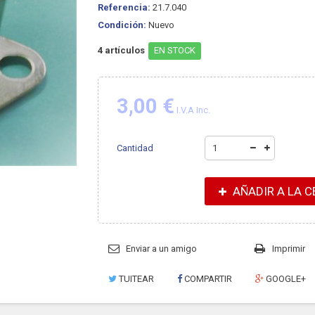
Referencia:
21.7.040
Condición:
Nuevo
4
artículos
EN STOCK
3,00 €
I.V.A Inc.
Cantidad
AÑADIR A LA C
Enviar a un amigo
Imprimir
TUITEAR
COMPARTIR
GOOGLE+