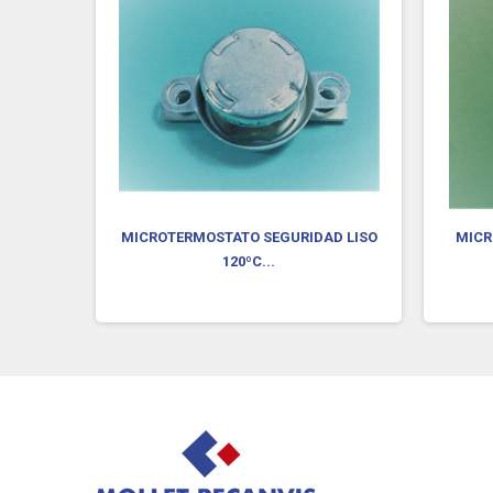
URA
MICROTERMOSTATO SEGURIDAD LISO
MICR
120ºC...